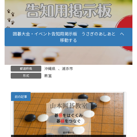
囲碁大会・イベント告知用掲示板 うさぎのあしあと へ
移動する
沖縄県
、
浦添市
都道府県
教室
形式
前の記事