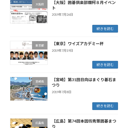
【大阪】囲碁倶楽部爛柯８月イベン
大阪府
ト
2019年7月26日
続きを読む
【東京】ワイズアカデミー杯
東京都
2019年7月19日
続きを読む
【宮崎】第31回日向はまぐり碁石ま
宮崎県
つり
2019年7月8日
続きを読む
【広島】第74回本因坊秀策囲碁まつ
広島県
り