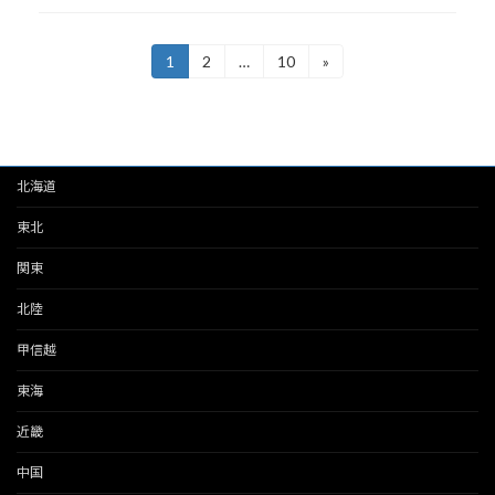
投
1
2
…
10
»
固
固
固
定
定
定
稿
ペ
ペ
ペ
ー
ー
ー
ナ
ジ
ジ
ジ
ビ
北海道
ゲ
東北
ー
関東
シ
北陸
ョ
甲信越
ン
東海
近畿
中国